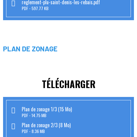
reglement-plu-saint-denis-les-rebais.pdf
PDF
597.77 KB
PLAN DE ZONAGE
TÉLÉCHARGER
Plan de zonage 1/3 (15 Mo)
PDF
14.75 MB
Plan de zonage 2/3 (8 Mo)
PDF
8.36 MB