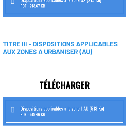
Dispositions applicables à la zone UX (219 Ko)
PDF
218.67 KB
TITRE III - DISPOSITIONS APPLICABLES
AUX ZONES A URBANISER (AU)
TÉLÉCHARGER
Dispositions applicables à la zone 1 AU (518 Ko)
PDF
518.46 KB