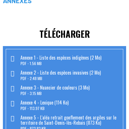
ANNEXES
TÉLÉCHARGER
Annexe 1 - Liste des espèces indigènes (2 Mo)
PDF
1.56 MB
Annexe 2 - Liste des espèces invasives (2 Mo)
PDF
2.48 MB
Annexe 3 - Nuancier de couleurs (3 Mo)
PDF
3.15 MB
Annexe 4 - Lexique (114 Ko)
PDF
113.97 KB
Annexe 5 - L'aléa retrait gonflement des argiles sur le
territoire de Saint-Denis-lès-Rebais (873 Ko)
PDF
872.83 KB