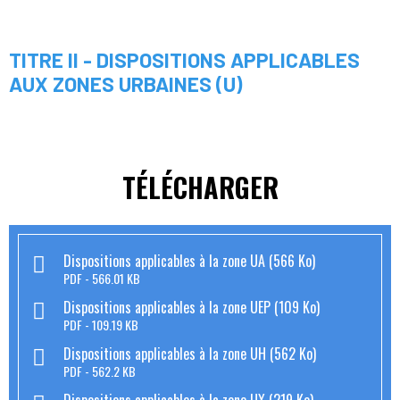
TITRE II - DISPOSITIONS APPLICABLES
AUX ZONES URBAINES (U)
TÉLÉCHARGER
Dispositions applicables à la zone UA (566 Ko)
PDF
566.01 KB
Dispositions applicables à la zone UEP (109 Ko)
PDF
109.19 KB
Dispositions applicables à la zone UH (562 Ko)
PDF
562.2 KB