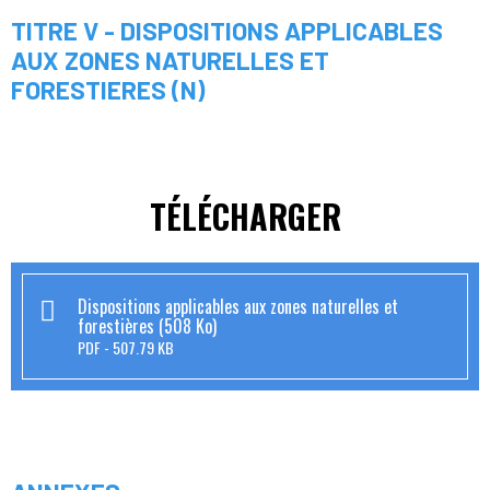
TITRE V - DISPOSITIONS APPLICABLES
AUX ZONES NATURELLES ET
FORESTIERES (N)
TÉLÉCHARGER
Dispositions applicables aux zones naturelles et
forestières (508 Ko)
PDF
507.79 KB