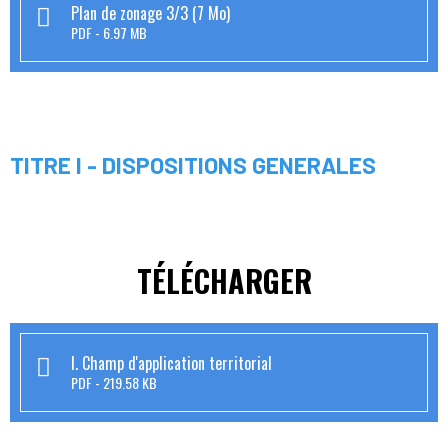
Plan de zonage 3/3 (7 Mo)
PDF
6.97 MB
TITRE I - DISPOSITIONS GENERALES
TÉLÉCHARGER
I. Champ d'application territorial
PDF
219.58 KB