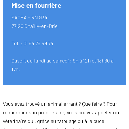
Mise en fourrière
SACPA - RN 934
77120 Chailly-en-Brie
Tél. : 01 64 75 49 74
Ouvert du lundi au samedi : 9h à 12h et 13h30 à
17h.
Vous avez trouvé un animal errant ? Que faire ? Pour
rechercher son propriétaire, vous pouvez appeler un
vétérinaire qui, grâce au tatouage ou à la puce