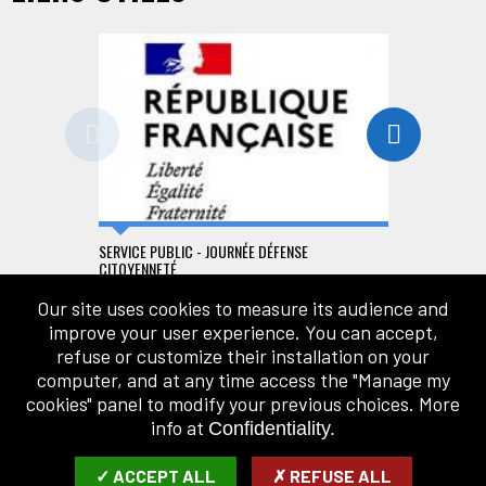
SERVICE PUBLIC - JOURNÉE DÉFENSE
MINISTÈRE D
CITOYENNETÉ
Our site uses cookies to measure its audience and
improve your user experience. You can accept,
refuse or customize their installation on your
computer, and at any time access the "Manage my
cookies" panel to modify your previous choices. More
NEWSLETTER
info at
Confidentiality.
ENTER YOUR E-MAIL ADDRESS:
✓ ACCEPT ALL
✗ REFUSE ALL