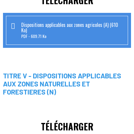
TÉLÉCHARGER
Dispositions applicables aux zones agricoles (A) (610
Ko)
PDF
609.71 Ko
TITRE V - DISPOSITIONS APPLICABLES
AUX ZONES NATURELLES ET
FORESTIERES (N)
TÉLÉCHARGER