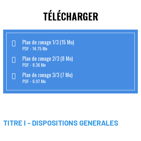
TÉLÉCHARGER
Plan de zonage 1/3 (15 Mo)
PDF
14.75 Mo
Plan de zonage 2/3 (8 Mo)
PDF
8.36 Mo
Plan de zonage 3/3 (7 Mo)
PDF
6.97 Mo
TITRE I - DISPOSITIONS GENERALES