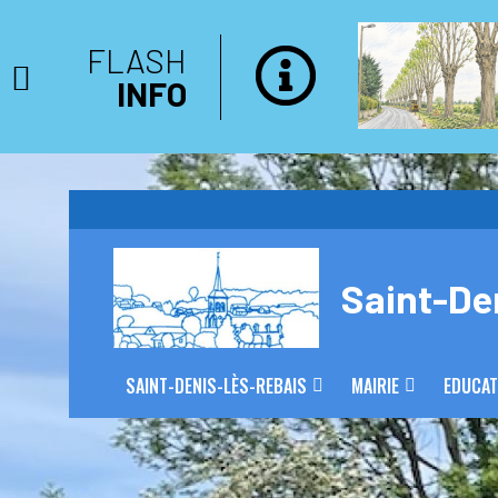
FLASH
INFO
Saint-De
SAINT-DENIS-LÈS-REBAIS
MAIRIE
EDUCAT