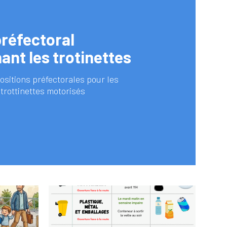
préfectoral
ant les trotinettes
ositions préfectorales pour les
 trottinettes motorisés