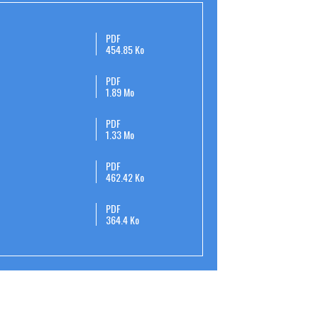
PDF
454.85 Ko
PDF
1.89 Mo
PDF
1.33 Mo
PDF
462.42 Ko
PDF
364.4 Ko