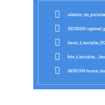
calendrier_des_prestati
1683186569-reglement_ge
dossier_d_inscription_20
fiche_d_inscription_-_d
1661851349-horaires_bu