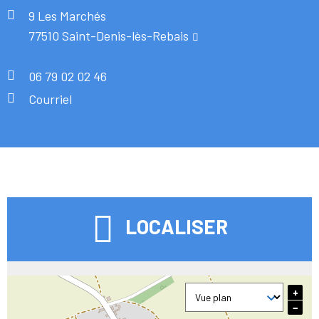
9 Les Marchés
77510 Saint-Denis-lès-Rebais
06 79 02 02 46
Courriel
LOCALISER
+
−